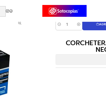
ras - Grapadoras
CORCHETERA SWINGLINE 214 METAL MT NEGRA 20 HJS
AGR
Cantidad
CORCHETERA
NE