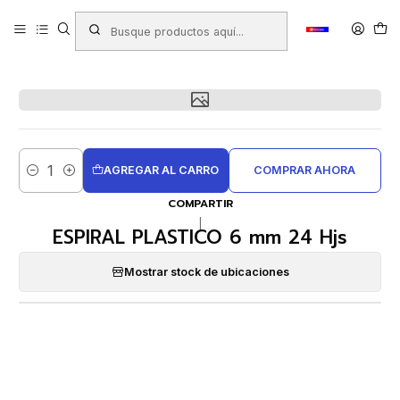
Inicio
Productos
MAQUINAS - EQUIPOS E INSUMOS PARA OFICINA
Anilladoras - Espirales - Micas
Espirales Plásticos
Espirales por Unidad
ESPIRAL PLASTICO 6 mm 24 Hjs
AGREGAR AL CARRO
COMPRAR AHORA
Cantidad
COMPARTIR
|
ESPIRAL PLASTICO 6 mm 24 Hjs
Mostrar stock de ubicaciones