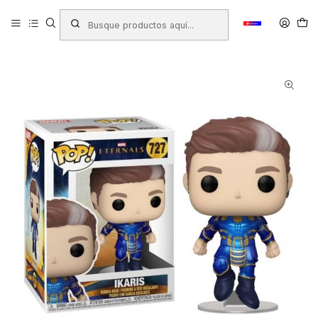
Inicio
Productos
JUGUETERIA
Figuras de Colección
FIGURA CON CABEZA OSCILANTE FUNKO ETERNALS IKARIS N°727
+3