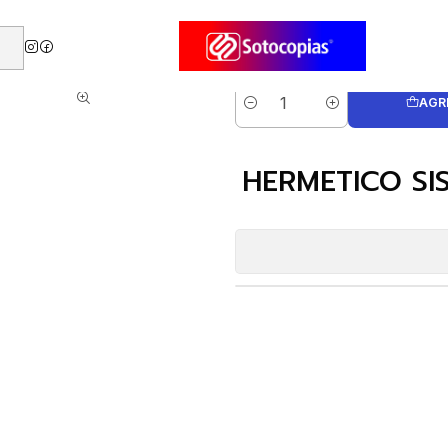
A SNACK CAPSULE 515ML. (21488ZS)
AGR
Cantidad
HERMETICO SI