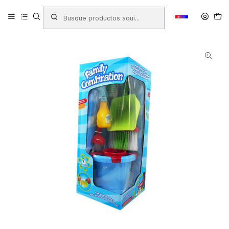
Inicio
Productos
JUGUETERIA
Juguetes Infantiles
JUEGO SET DE ASEO INFANTIL FUNTOY 36+ (BAS166)