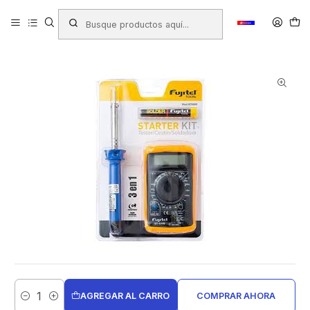
Inicio
Productos
TECNOLOGÍA
Herramientas de Computación
KIT FUJITEL STARTER 3 EN 1 TESTER/CAUTIN/SOLDADURA
KIT6000
AGREGAR AL CARRO
COMPRAR AHORA
Cantidad