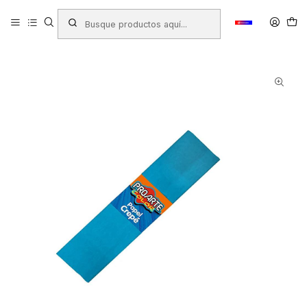
Inicio
Productos
LIBRERIA
Papeles y Cartones
Papelería en Pliegos
Papel Crepe
PAPEL CREPE PROARTE CELESTE N°09 50 X 200 CMS.