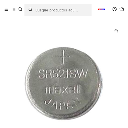
Inicio
Productos
ARTÍCULOS ELECTRÓNICOS
Pilas/Baterias
Pilas para Reloj
PILA MAXELL SR521 SW 1.55V