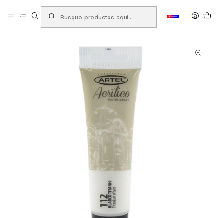
Inicio
Productos
LIBRERIA
Arte
Pinturas
Acrilica
PINTURA ACRILICA ARTEL 35ML BLANCO TITANEO N°112