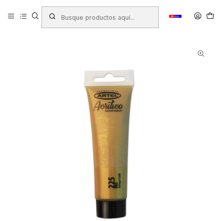
Inicio
Productos
LIBRERIA
Arte
Pinturas
Acrilica
PINTURA ACRILICA ARTEL 35ML. ORO N°225