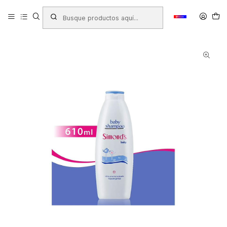
Inicio
Productos
ASEO Y PROTECCIÓN PERSONAL
Shampoo
SHAMPOO SIMONDS BABY HIPOALERGENICO 610ML