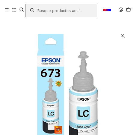
Inicio
Productos
TINTAS - TONER - CINTAS
Cartridge para Impresora
Cartridge Epson
TANQUE DE TINTA EPSON T673520 CYAN LIGHT P/L800