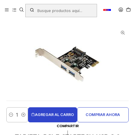
Inicio
Productos
REDES
Tarjetas
TARJETA PCI-E STARTECH USB 3.0 INTERNA 2 PUERTOS
AGREGAR AL CARRO
COMPRAR AHORA
Cantidad
COMPARTIR
|