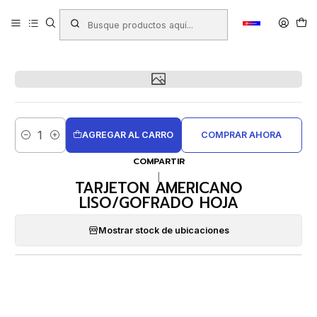
Inicio
Productos
LIBRERIA
Papeles y Cartones
Papeles Para Impresión
Opalinas
TARJETON AMERICANO LISO/GOFRADO HOJA
AGREGAR AL CARRO
COMPRAR AHORA
Cantidad
COMPARTIR
|
TARJETON AMERICANO
LISO/GOFRADO HOJA
Mostrar stock de ubicaciones