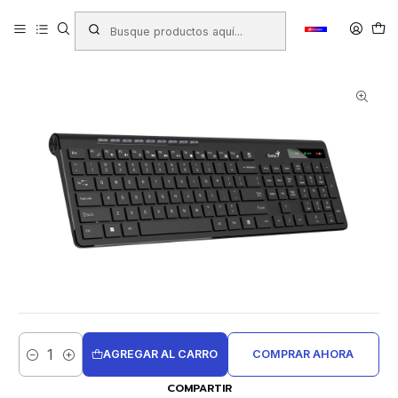
Inicio
Productos
TECNOLOGÍA
Teclados
TECLADO GENIUS INALAMBRICO SLIMSTAR 7230 COPILOT
AGREGAR AL CARRO
COMPRAR AHORA
Cantidad
COMPARTIR