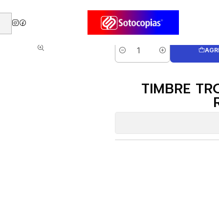
izados
Automaticos
Timbres Automáticos Trodat
TIMBRE TRODAT PRI
AGR
Cantidad
TIMBRE TR