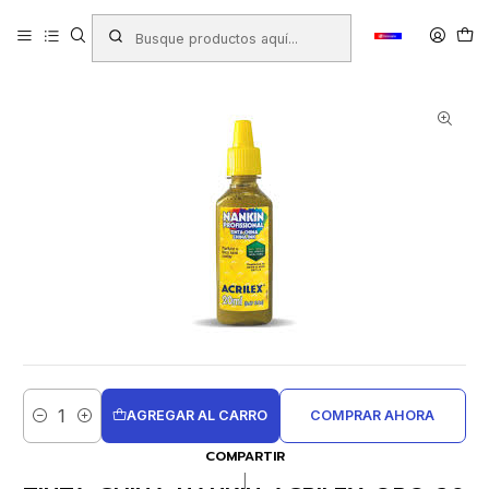
Inicio
Productos
LIBRERIA
Tinta China
TINTA CHINA NANKIN ACRILEX ORO 20 ml
AGREGAR AL CARRO
COMPRAR AHORA
Cantidad
COMPARTIR
|