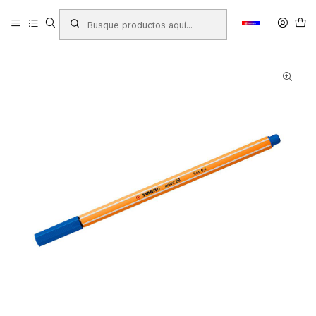
Inicio
Productos
LAPICES
Lapices Tiralineas
TIRALINEAS STABILO POINT 88 0.4 AZUL