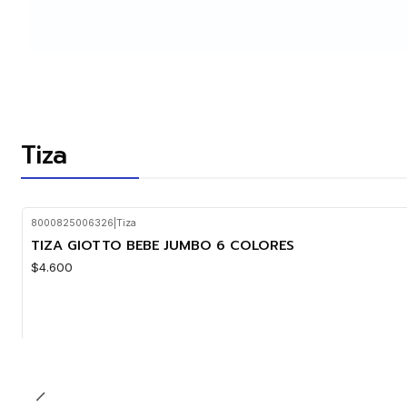
Tiza
8000825006326
|
Tiza
Nuevo
TIZA GIOTTO BEBE JUMBO 6 COLORES
$4.600
Cantidad