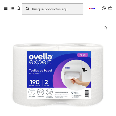
Inicio
Productos
ASEO INDUSTRIAL
Higienicos y Toallas
TOALLA JUMBO OVELLA 2 X 190 Mts ( CA )