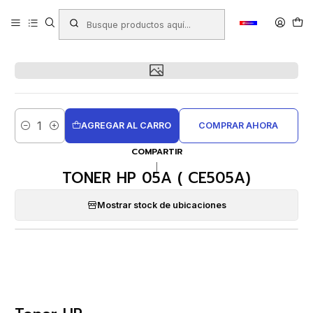
Inicio
Productos
TINTAS - TONER - CINTAS
Toner Para Impresora
Toner HP
TONER HP 05A ( CE505A)
AGREGAR AL CARRO
COMPRAR AHORA
Cantidad
COMPARTIR
|
TONER HP 05A ( CE505A)
Mostrar stock de ubicaciones