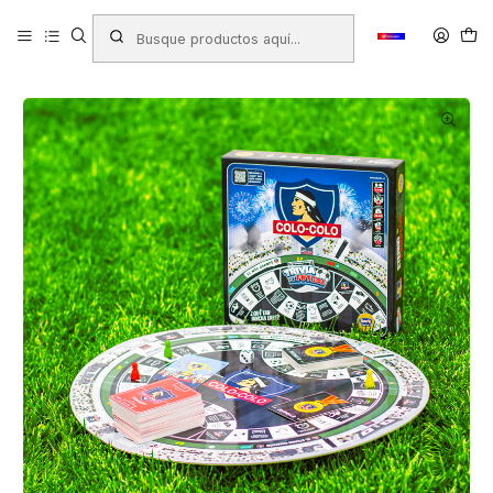
Inicio
Productos
JUGUETERIA
Juegos de Salon
TRIVIA DE FUTBOL COLO-COLO 8+a (D230057)