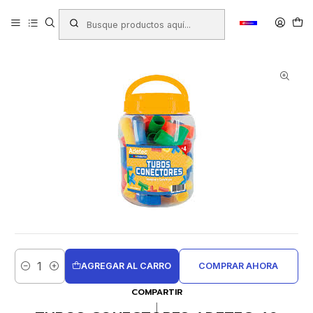
Inicio
Productos
JUGUETERIA
Juegos Didacticos
Juegos de Encaje
TUBOS CONECTORES ADETEC 40 PIEZAS (610)
AGREGAR AL CARRO
COMPRAR AHORA
Cantidad
COMPARTIR
|