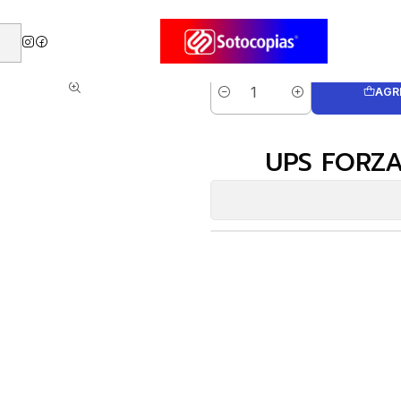
 FORZA SL-812UL-C 800VA/480W
AGR
Cantidad
UPS FORZA