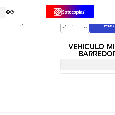
ATURA PLAY-DOH WHEELS BARREDORA DE CALLES +3a (E4575)
AGR
Cantidad
VEHICULO M
BARREDOR