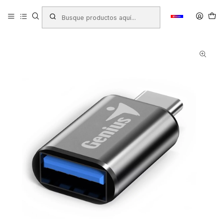
Inicio
Productos
TECNOLOGÍA
Accesorios de Computación
ADAPTADOR GENIUS TIPO C A USB-A ACC-C2A