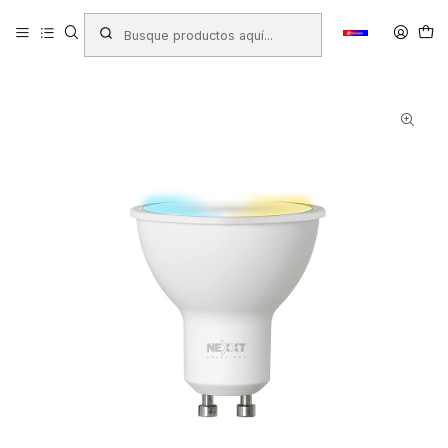
Inicio
Productos
TECNOLOGÍA
Accesorios de Computación
AMPOLLETA LED INTELIGENTE NEXXT RGB SOLUTIONS, , 400
LÚMENES, NHB-C320