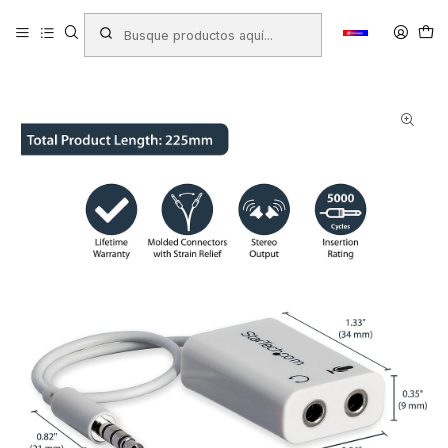
Inicio
Productos
ARTÍCULOS ELECTRÓNICOS
Cables Audio/Video
ADAPTADOR MINI JACK A 2 3.5MM STATRECH MUYHSMFFADW