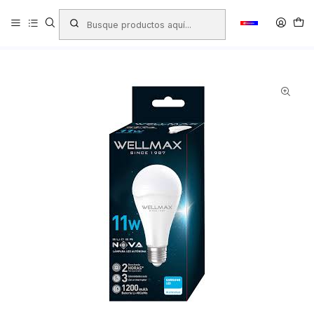
Inicio
Productos
FERRETERÍA
Electricidad - Iluminación
Ampolletas
AMPOLLETA LED EMERGENCIA WELLMAX 11W LUZ FRIA SUPER
NOVA