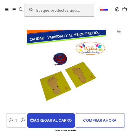
Inicio
Productos
JUGUETERIA
Juegos Didacticos
Juegos de Aprendizaje
APRENDO A ENHEBRAR AVES NILSA
AGREGAR AL CARRO
COMPRAR AHORA
Cantidad