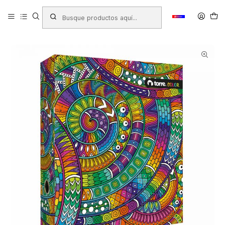
Inicio
Productos
LIBRERIA
Oficina
Archivo
Archivadores
Archivador de Color
ARCHIVADOR TORRE OFICIO ANCHO COLOR