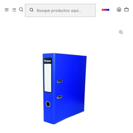
Inicio
Productos
LIBRERIA
Oficina
Archivo
Archivadores
Archivador de Color
ARCHIVADOR TORRETOP AZUL OFICIO