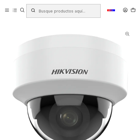
Inicio
Productos
TECNOLOGÍA
Camaras de Seguridad
CAMARA HIKVISION IP DOMO 2MP 2.8MM POE DS-2CD1121G0-I