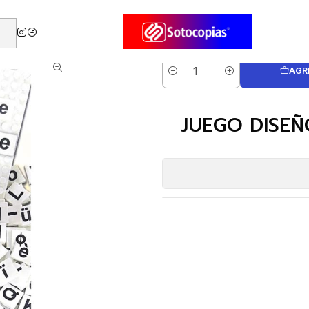
ndizaje
JUEGO DISEÑO COMBINACION 148 PZS. JMI BAS173
AGR
Cantidad
JUEGO DISEÑ