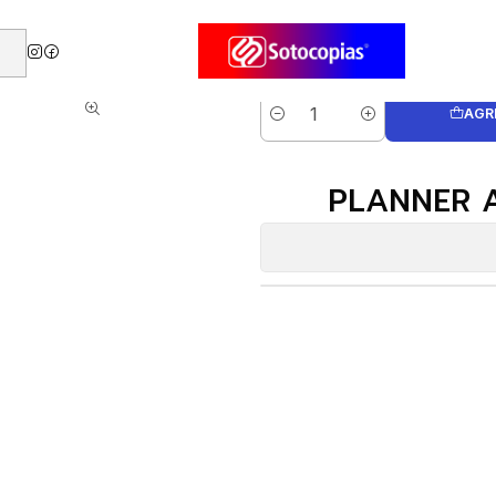
 Tacos
PLANNER ASCOTT BOOK 17 X 17 CMS
AGR
Cantidad
PLANNER A