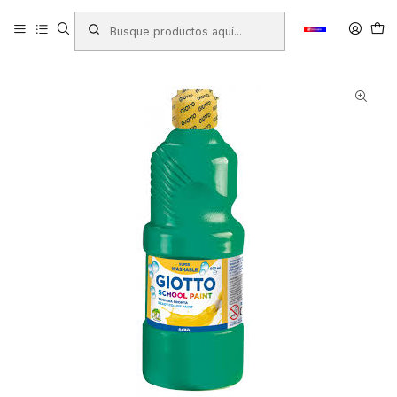
Inicio
Productos
LIBRERIA
Arte
Temperas - Acuarelas
TEMPERA GIOTTO 500ML VERDE ( DESC. )