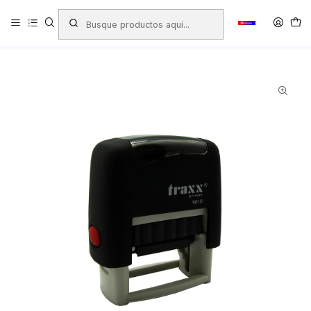
Inicio
Productos
TIMBRES - TAMPONES - TINTAS
Timbres Personalizados
Automaticos
Timbres Automáticos TRAXX - COLOP
TIMBRE AUTOMATICO TRAXX ( 9010 ) 9 x 25 mm NEGRO