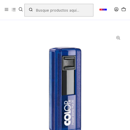
Inicio
Productos
TIMBRES - TAMPONES - TINTAS
Timbres Personalizados
Automaticos
Timbres Automáticos TRAXX - COLOP
TIMBRE POCKET COLOP SP20 38 X 14mm INDIGO ALM NEGRA