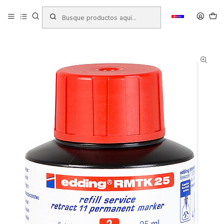
Inicio
Productos
LIBRERIA
Plumones Permanentes - Pizarra - Oleo
Plumones de Pizarra
Plumon Recargable Tinta
TINTA MARCADOR PIZARRA EDDING R