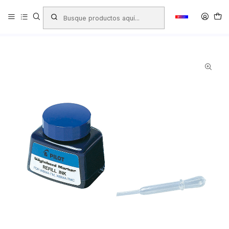
Inicio
Productos
LIBRERIA
Plumones Permanentes - Pizarra - Oleo
Plumones de Pizarra
Plumon Recargable Tinta
TINTA PARA PLUMON DE PIZARRA PILOT 30 cc AZUL