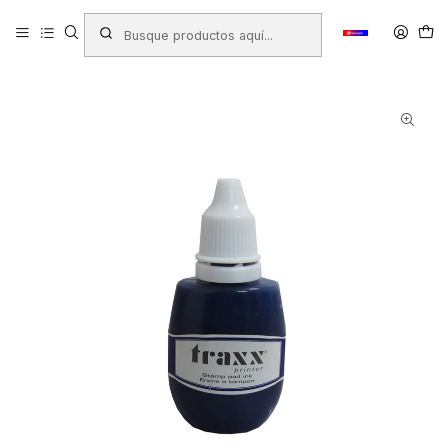
Inicio
Productos
TIMBRES - TAMPONES - TINTAS
Tintas para Tampon
TINTA PARA TAMPON TRAXX 28 ml AZUL (4424)