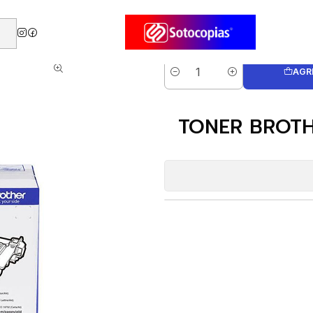
Toner Brother
TONER BROTHER TN-2340 MFC-L2740 1200 P/Aprox.
AGR
Cantidad
TONER BROTH