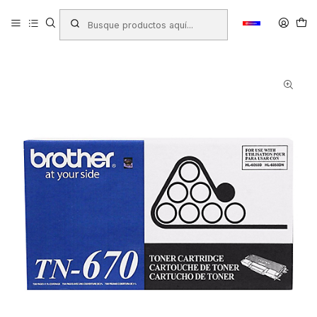
Inicio
Productos
TINTAS - TONER - CINTAS
Toner Para Impresora
Toner Brother
TONER BROTHER TN-670 P/HL6050