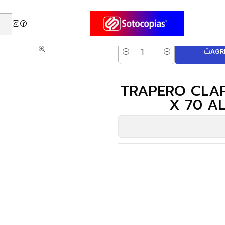
IRUTEX SIMPLE SIN OJAL 50 X 70 ALGODON BLANCO ( CA )
AGR
Cantidad
TRAPERO CLAP
X 70 A