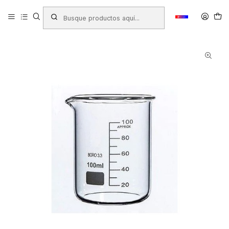
Inicio
Productos
LIBRERIA
Escolar
Química - Experimentos
VASO PRECIPITADO NILSA GRUESO 100 CC.