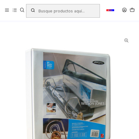
Inicio
Productos
LIBRERIA
Oficina
Archivo
Archivadores
Archivador de Presentación
ARCHIVADOR DE PRESENTACIÓN WILSON JONES CARTA 3
ANILLOS 0.5''