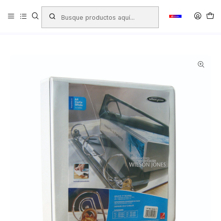
Inicio
Productos
LIBRERIA
Oficina
Archivo
Archivadores
Archivador de Presentación
ARCHIVADOR DE PRESENTACIÓN WILSON JONES CARTA 2
ANILLOS 1'' ( CM )