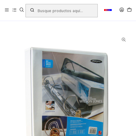
Inicio
Productos
LIBRERIA
Oficina
Archivo
Archivadores
Archivador de Presentación
ARCHIVADOR DE PRESENTACIÓN WILSON JONES CARTA 2
ANILLOS 3''