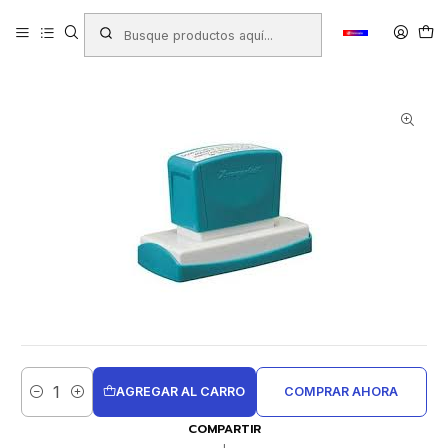
Inicio
Productos
TIMBRES - TAMPONES - TINTAS
Timbres Personalizados
Microporosos
Timbres Microporosos
TIMBRE XSTAMPER Q-05 NEUTRO 4X60mm
AGREGAR AL CARRO
COMPRAR AHORA
Cantidad
COMPARTIR