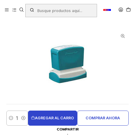
Inicio
Productos
TIMBRES - TAMPONES - TINTAS
Timbres Personalizados
Microporosos
Timbres Microporosos
TIMBRE XSTAMPER Q-16 NEUTRO 36X61mm
AGREGAR AL CARRO
COMPRAR AHORA
Cantidad
COMPARTIR